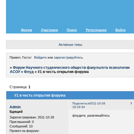
Форум
Участники
Поиск
Регистрация
Войти
Активные темы
Привет, Гость!
Войдите
или
зарегистрируйтесь
.
»
Форум Научного студенческого обществ факультета психологии
АСОУ
»
Флуд
»
#1 в честь открытия форума
Страница:
1
#1 в честь открытия форума
1
Поделиться
2011-10-26
Admin
18:19:34
Бдящий
флудите, развлекайтесь
Зарегистрирован
: 2011-10-26
Приглашений:
0
Сообщений:
10
Провел на форуме: